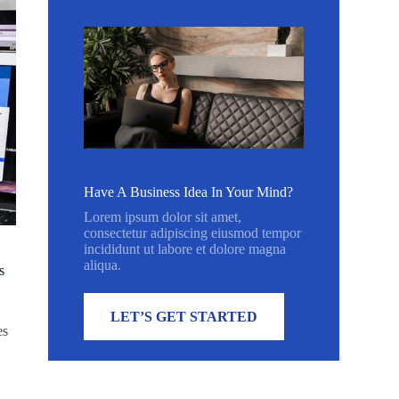
Have A Business Idea In Your Mind?
Lorem ipsum dolor sit amet,
consectetur adipiscing eiusmod tempor
incididunt ut labore et dolore magna
aliqua.
s
LET’S GET STARTED
es